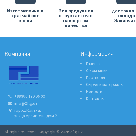
Изготовление в
Вся продукция
доставка 
кратчайшие
отпускается с
склада
сроки
паспортом
Заказчик
качества
Компания
Информация
Главная
О компании
Партнеры
Сырье и материалы
Новости
+99890 189 95 00
Контакты
info@2ftg.uz
город Коканд,
улица Арзиктепа дом 2
All rights reserved. Copyright © 2026 2ftg.uz