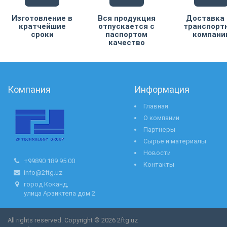
Изготовление в
Вся продукция
Доставка
кратчейшие
отпускается с
транспорт
сроки
паспортом
компани
качество
Компания
Информация
Главная
О компании
Партнеры
Сырье и материалы
Новости
+99890 189 95 00
Контакты
info@2ftg.uz
город Коканд,
улица Арзиктепа дом 2
All rights reserved. Copyright © 2026 2ftg.uz